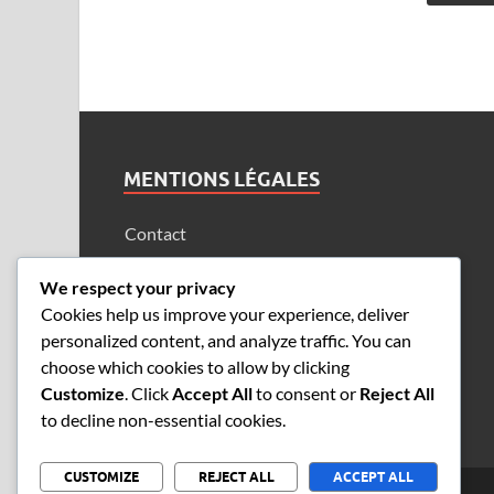
MENTIONS LÉGALES
Contact
Notre histoire
We respect your privacy
Politique de cookies
Cookies help us improve your experience, deliver
personalized content, and analyze traffic. You can
Votre vie privée
choose which cookies to allow by clicking
Termes et conditions
Customize
. Click
Accept All
to consent or
Reject All
to decline non-essential cookies.
CUSTOMIZE
REJECT ALL
ACCEPT ALL