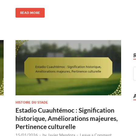
READ MORE
HISTOIRE DU STADE
Estadio Cuauhtémoc : Signification
historique, Améliorations majeures,
Pertinence culturelle
15/01/2026
-
by
Javier Mendoza
-
Leave a Comment