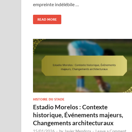
empreinte indélébile …
READ MORE
HISTOIRE DU STADE
Estadio Morelos : Contexte
historique, Événements majeurs,
Changements architecturaux
15/01/2026
-
by
Javier Mendoza
-
Leave a Comment