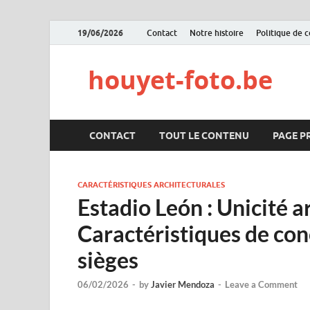
19/06/2026
Contact
Notre histoire
Politique de 
houyet-foto.be
CONTACT
TOUT LE CONTENU
PAGE P
CARACTÉRISTIQUES ARCHITECTURALES
Estadio León : Unicité a
Caractéristiques de co
sièges
06/02/2026
-
by
Javier Mendoza
-
Leave a Comment